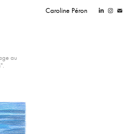
Caroline Péron
rage au
".