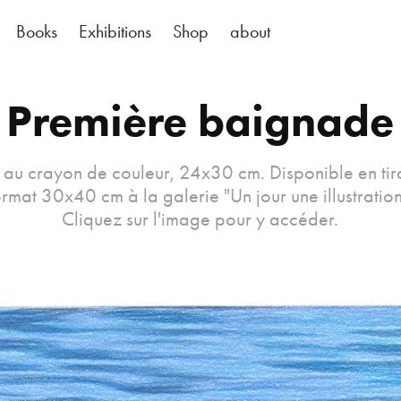
Books
Exhibitions
Shop
about
Première baignade
 au crayon de couleur, 24x30 cm. Disponible en ti
ormat 30x40 cm à la galerie "Un jour une illustration
Cliquez sur l'image pour y accéder.